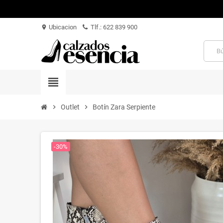
Ubicacion
Tlf.: 622 839 900
location_on
view_headline
chevron_right
Outlet
chevron_right
Botín Zara Serpiente
-30%