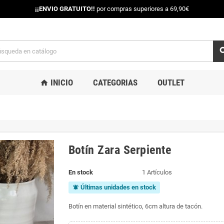
¡¡ENVIO GRATUITO!!
por compras superiores a 69,90€
sea
INICIO
CATEGORIAS
OUTLET
home
Botín Zara Serpiente
En stock
1 Artículos
Últimas unidades en stock
notifications_active
Botín en material sintético, 6cm altura de tacón.