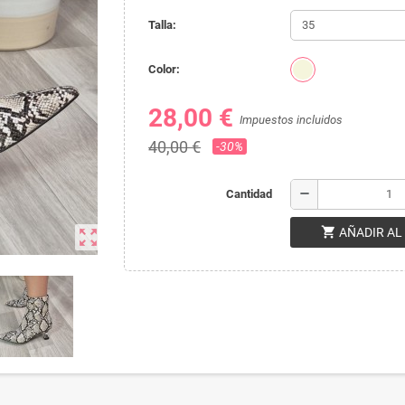
Talla:
Color:
28,00 €
Impuestos incluidos
40,00 €
-30%
remove
Cantidad
shopping_cart
AÑADIR AL
zoom_out_map