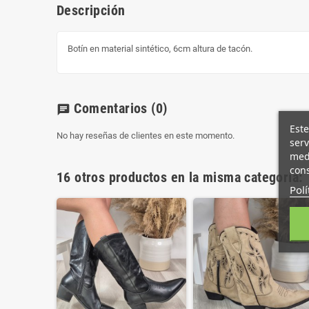
Descripción
Botín en material sintético, 6cm altura de tacón.
Comentarios
(0)
chat
Este
No hay reseñas de clientes en este momento.
serv
medi
cons
16 otros productos en la misma categoría:
Polí