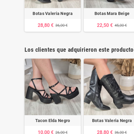
 Negro
Botas Valeria Negra
Botas Mara Beige
28,80 €
22,50 €
,00 €
36,00 €
45,00 €
Los clientes que adquirieron este product
Tacon Elda Negro
Botas Valeria Negra
10,00 €
28,80 €
26,00 €
36,00 €