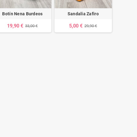
Botín Nena Burdeos
Sandalia Zafiro
Tac
19,90 €
5,00 €
8,0
33,00 €
29,90 €